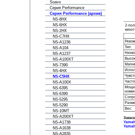
Soavo
Серия Performance
Серия Performance (архив)
NS-8HX
NS-6HX
2-по
кинот
NS-2HX
NS-C7HX
Реком
NS-A1236
Тип:
NS-A104
Низко
NS-A1237
Высок
NS-A100XT
Магни
NS-7390
Испол
NS-4HX
Чувст
NS-C5HX
Часто
NS-A100X
Мощ
NS-6395
номин
NS-6390
Сопро
NS-5295
Разме
NS-5290
Вес:
NS-10MT
NS-A200XT
Заказ
NS-A1738
Yamah
Yamah
NS-A1638
NS-A2835