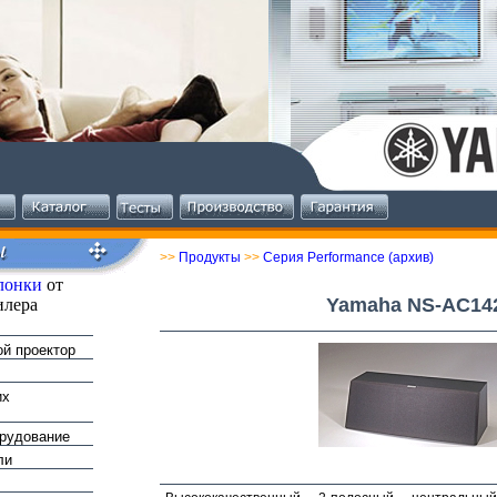
>>
Продукты
>>
Серия Performance (архив)
лонки
от
Yamaha NS-AC14
илера
й проектор
их
орудование
ли