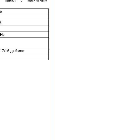
ый канал с магнитным
е
й
 Hz
 7-7/16 дюймов