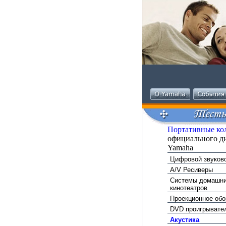
Портативные ко
официального д
Yamaha
Цифровой звуково
A/V Ресиверы
Системы домашн
кинотеатров
Проекционное об
DVD проигрывате
Акустика