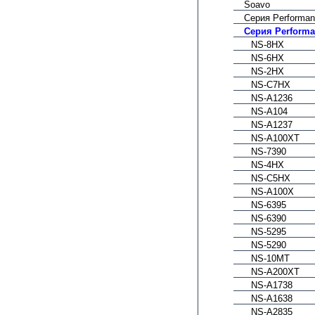
Soavo
Серия Performa
Серия Performa
NS-8HX
NS-6HX
NS-2HX
NS-C7HX
NS-A1236
NS-A104
NS-A1237
NS-A100XT
NS-7390
NS-4HX
NS-C5HX
NS-A100X
NS-6395
NS-6390
NS-5295
NS-5290
NS-10MT
NS-A200XT
NS-A1738
NS-A1638
NS-A2835