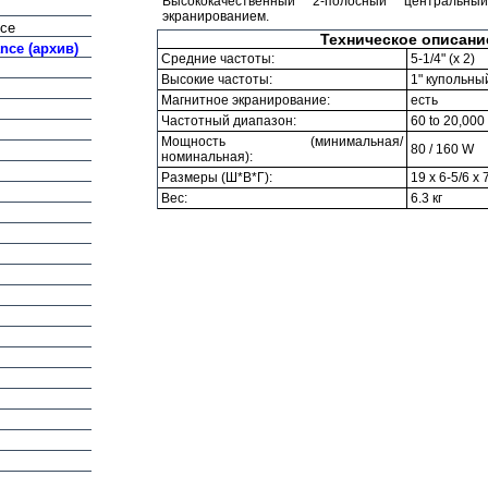
Высококачественный 2-полосный центральн
экранированием.
nce
Техническое описани
nce (архив)
Средние частоты:
5-1/4" (х 2)
Высокие частоты:
1" купольны
Магнитное экранирование:
есть
Частотный диапазон:
60 to 20,000
Мощность (минимальная/
80 / 160 W
номинальная):
Размеры (Ш*В*Г):
19 х 6-5/6 х
Вес:
6.3 кг