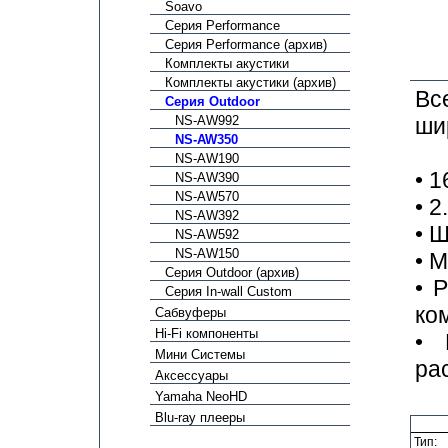
Soavo
Серия Performance
Серия Performance (архив)
Комплекты акустики
Комплекты акустики (архив)
Вс
Серия Outdoor
NS-AW992
ши
NS-AW350
NS-AW190
• 
NS-AW390
NS-AW570
• 
NS-AW392
• 
NS-AW592
NS-AW150
• 
Серия Outdoor (архив)
• 
Серия In-wall Custom
ко
Сабвуферы
Hi-Fi компоненты
• 
Мини Системы
ра
Аксессуары
Yamaha NeoHD
Blu-ray плееры
Тип: