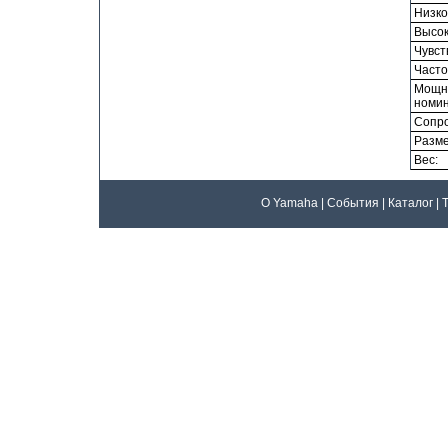
Низко
Высок
Чувст
Часто
Мощ
номин
Сопро
Разме
Вес:
О Yamaha
|
События
|
Каталог
|
Т